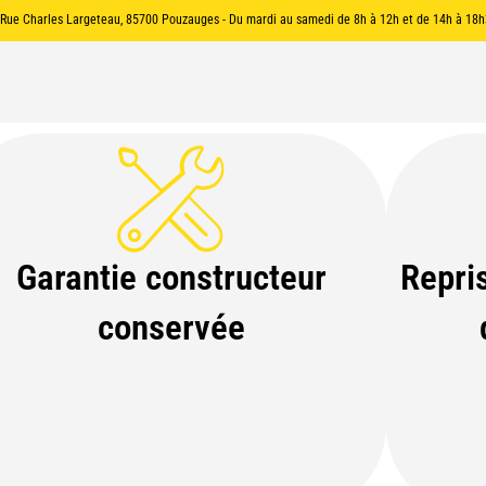
3 Rue Charles Largeteau, 85700 Pouzauges - Du mardi au samedi de 8h à 12h et de 14h à 18h
Garantie constructeur
Repris
conservée